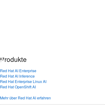
Skip
KI
to
Überblick
content
KI-News
Technischer Blog
Live-Events
Inferenz erklärt
Unser Ansatz
Produkte
Red Hat AI Enterprise
Red Hat AI Inference
Red Hat Enterprise Linux AI
Red Hat OpenShift AI
Mehr über Red Hat AI erfahren