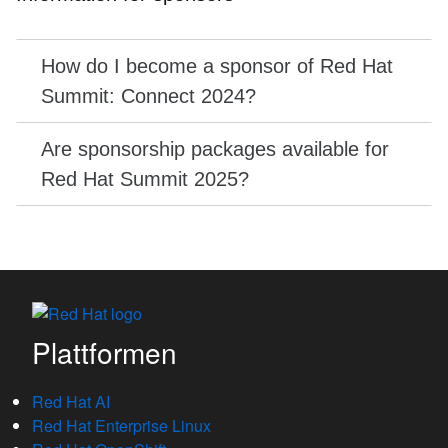
Sponsorship sales for Red Hat Summit: Connect
2024 are by invitation only.
If you have any doubts or questions please reach
Sponsorship opportunities for next year's Red Hat
out to
latam.ecosystemcomms@redhat.com
Summit are not available at this time. Please reach
out to
sponsorships@redhat.com
, and you will be
contacted once Red Hat Summit 2025 sponsorship
opportunities become available.
Plattformen
Red Hat AI
Red Hat Enterprise Linux