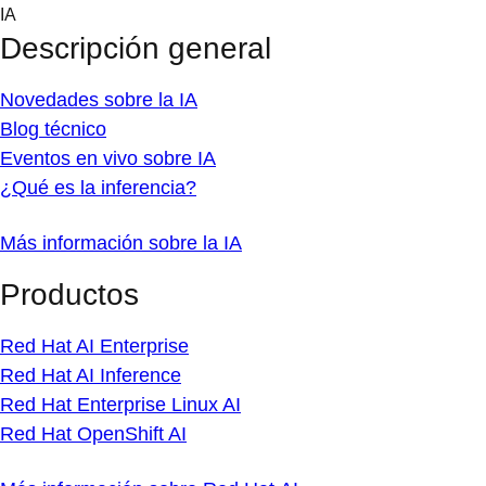
Skip
IA
to
Descripción general
content
Novedades sobre la IA
Blog técnico
Eventos en vivo sobre IA
¿Qué es la inferencia?
Más información sobre la IA
Productos
Red Hat AI Enterprise
Red Hat AI Inference
Red Hat Enterprise Linux AI
Red Hat OpenShift AI