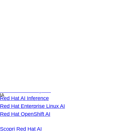
Skip
IA
to
Panoramica
content
Novità sull'IA
Blog tecnico
Eventi live sull'IA
L’importanza dell’inferenza
Il nostro approccio
Prodotti
Red Hat AI Enterprise
Red Hat AI Inference
Red Hat Enterprise Linux AI
Red Hat OpenShift AI
Scopri Red Hat AI