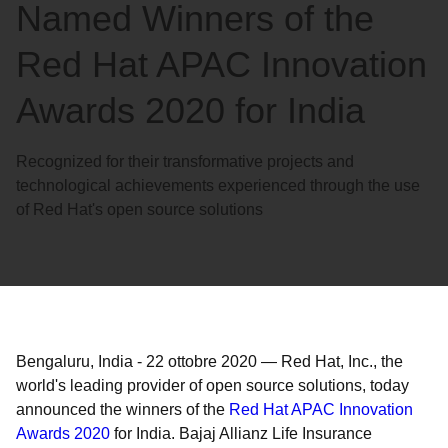
Named Winners of the
Red Hat APAC Innovation
Awards 2020 for India
Recognized for their transformative projects and
technological achievements experienced through the use
of Red Hat's open source solutions
Bengaluru, India
-
22 ottobre 2020
—
Red Hat, Inc., the
world's leading provider of open source solutions, today
announced the winners of the
Red Hat APAC Innovation
Awards 2020
for India. Bajaj Allianz Life Insurance