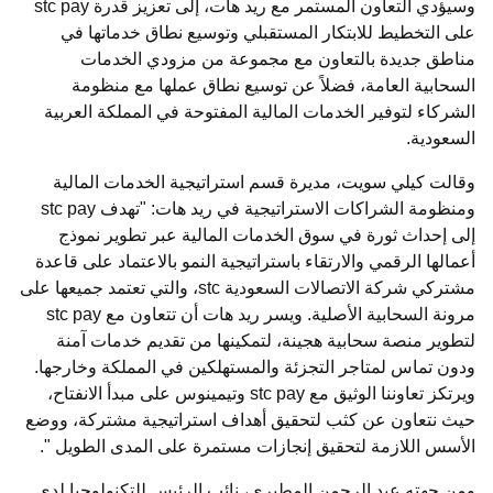
وسيؤدي التعاون المستمر مع ريد هات، إلى تعزيز قدرة stc pay
على التخطيط للابتكار المستقبلي وتوسيع نطاق خدماتها في
مناطق جديدة بالتعاون مع مجموعة من مزودي الخدمات
السحابية العامة، فضلاً عن توسيع نطاق عملها مع منظومة
الشركاء لتوفير الخدمات المالية المفتوحة في المملكة العربية
السعودية.
وقالت كيلي سويت، مديرة قسم استراتيجية الخدمات المالية
ومنظومة الشراكات الاستراتيجية في ريد هات: "تهدف stc pay
إلى إحداث ثورة في سوق الخدمات المالية عبر تطوير نموذج
أعمالها الرقمي والارتقاء باستراتيجية النمو بالاعتماد على قاعدة
مشتركي شركة الاتصالات السعودية stc، والتي تعتمد جميعها على
مرونة السحابية الأصلية. ويسر ريد هات أن تتعاون مع stc pay
لتطوير منصة سحابية هجينة، لتمكينها من تقديم خدمات آمنة
ودون تماس لمتاجر التجزئة والمستهلكين في المملكة وخارجها.
ويرتكز تعاوننا الوثيق مع stc pay وتيمينوس على مبدأ الانفتاح،
حيث نتعاون عن كثب لتحقيق أهداف استراتيجية مشتركة، ووضع
الأسس اللازمة لتحقيق إنجازات مستمرة على المدى الطويل ".
ومن جهته عبد الرحمن المطيري، نائب الرئيس للتكنولوجيا لدى