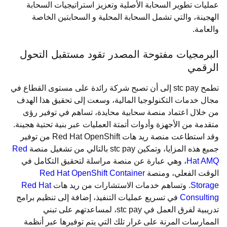
عمليات تطوير السحابة الأصلية وتعزيز استراتيجيات السحابة
الهجينة، والتي تشمل السحابة المحلية و السحابتين الخاصة
والعامة.
البرمجيات مفتوحة المصدر تقود مستقبل التحول
الرقمي
تطمح stc pay إلى أن تصبح شركة رائدة على مستوى القطاع في
مجال خدمات التكنولوجيا المالية، وسعت إلى تحقيق هذا الهدف
من خلال اعتماد منصة سحابية محايدة، تساهم في توفير رؤى
متقدمة من الأجهزة وأدوات أتمتة العمليات عبر بنية تحتية هجينة.
وقد استطاعت منصة ريد هات Red Hat OpenShift من توفير
Red
جميع هذه المزايا، وتمكين stc pay بالتالي من تشغيل منصة
، وهي عبارة عن منصة مراسلة لتحقيق التكامل في
Hat AMQ
Red Hat OpenShift Container
الوقت الفعلي، ومنصة
Red Hat
. وتساهم خدمات الاستشارات من ريد هات
Storage
في تسريع عمليات التنفيذ، إضافة إلى تنظيم برامج
Consulting
تدريبية لفرق العمل في stc pay، لمساعدتهم على تبني
الممارسات المرنة على غرار تلك التي يتم توفيرها عبر أنظمة