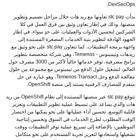
DevSecOps.
بدأت stc pay تعاونها مع ريد هات خلال مراحل تصميم وتطوير
منصتها، وذلك في إطار تعاون وثيق بين فرق العمل في كلا
الشركتين لتحسين الأدوات والعمليات على حدٍ سواء، في إطار
الجهود الهادفة لتطوير بنية الخدمات المصغرة المستندة إلى
واجهة برمجة التطبيقات. كما تتعاون stc pay على نحو وثيق مع
ريدهات وتيمينوس - Temenos، وهي شركة متخصصة بتطوير
برامج مصرفية، توفر خدماتها حالياً لأكثر من 3000 مصرف حول
العالم، لتشغيل حلول الدفع من تيمينوس مع مجموعة من حلول
معالجة الدفع وحل Temenos Transact، وهو عبارة عن حل
متقدم للمصارف الرقمية يستند إلى منصة OpenShift.
تتوقع stc pay عبر منصتها المستندة إلى نظام OpenShift من ريد
هات والذي يساعد على تبسيط عملية تطوير التطبيقات وتعزيز
قابلية التوسع، تحسين أداء عملياتها على نحو يمكنها من اختصار
الوقت المطلوب لطرح الخدمات في السوق وتحسين إنتاجية
الموظفين، بالإضافة إلى تسريع عملية توفر التطبيقات ووقت
تشغيلها واستعادتها لتعزيز تجربة المستخدم على نحو متكامل.