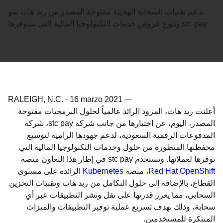
تدعم تقنيات السحابة الهجينة مفتوحة المصدر من ريد هات نمو
وتنوع عروض خدمات التكنولوجيا المالية التي ستوفرها stc pay
RALEIGH, N.C.
-
16 marzo 2021
—
أعلنت ريد هات، المزود الرائد عالمياً لحلول البرمجيات مفتوحة
المصدر، اليوم، عن اختيارها من جانب شركة stc pay، شركة
المدفوعات الرقمية السعودية، لدعم جهودها الرامية لتوسيع
محفظتها المتطورة من حلول وخدمات التكنولوجيا المالية التي
توفرها لعملائها. وتستخدم stc pay في إطار هذا التعاون منصة
الرائدة على مستوى
Kubernetes
، منصة
Red Hat OpenShift
القطاع، بالإضافة إلى حلول التكامل من ريد هات وتقنيات التخزين
السحابي، مما يعزز قدرتها على نقل ونشر التطبيقات عبر أي
سحابة، وذلك بهدف تسريع عملية توفير التطبيقات والميزات
المبتكرة للمستخدمين.