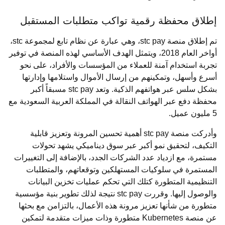
إطلاق محفظة رقمية تواكب متطلبات المستقبل
تم إطلاق منصة stc pay، وهي عبارة عن نظام تابع لمجموعة stc،
أواخر العام 2018، ويتمثل الهدف الأساسي لهذه المنصة في توفير
تجربة استخدام آمنة للعملاء من المؤسسات والأفراد، على نحو
أسرع وأسهل، وتمكينهم من إرسال الأموال واستلامها وإدارتها
بشكل سلس عبر هواتفهم الذكية. وتعد stc pay مسبقاً أكبر
محفظة دفع عبر الهواتف النقالة في المملكة العربية السعودية مع
5 مليون عميل.
وأدركت منصة stc pay أهمية تحسين المرونة وتعزيز قابلية
التكيف، لتحقيق نمو أكبر عبر سوق ديناميكي يشهد تحولات
مستمرة، مع ازدياد عدد الشركات الجدد، بالإضافة إلى التغييرات
المستمرة في سلوكيات المستهلكين وتوقعاتهم، والمتطلبات
التنظيمية المتطورة كتلك التي تحكم عمليات تخزين البيانات
والوصول إليها. وقررت stc pay نتيجة لذلك تطوير بنية مؤسسية
متطورة من شأنها تعزيز مرونة هذه الأعمال، بالتزامن مع بحثها
عن منصة Kubernetes متطورة وذات ميزات متقدمة لتمكين