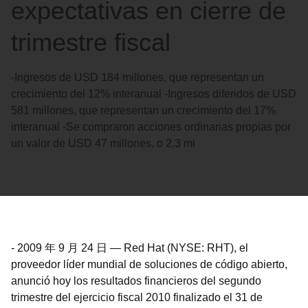
expectativas en cierre de
trimestre fiscal
-Ingresos de USD 184 millones, que representan un
crecimiento del 12% interanual -Ingresos diferidos de USD
581 millones, que representan un crecimiento del 17%
interanual -Se compraron acciones ordinarias propias por
un valor de USD 47 millones, o 2,3 mi
-
2009 年 9 月 24 日
—
Red Hat (NYSE: RHT), el
proveedor líder mundial de soluciones de código abierto,
anunció hoy los resultados financieros del segundo
trimestre del ejercicio fiscal 2010 finalizado el 31 de