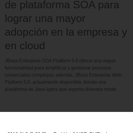
de plataforma SOA para
lograr una mayor
adopción en la empresa y
en cloud
JBoss Enterprise SOA Platform 5.0 ofrece una mayor
funcionalidad para simplificar y gestionar procesos
comerciales complejos; además, JBoss Enterprise Web
Platform 5.0, actualmente disponible, brinda una
plataforma de Java ligera que soporta diversos mode