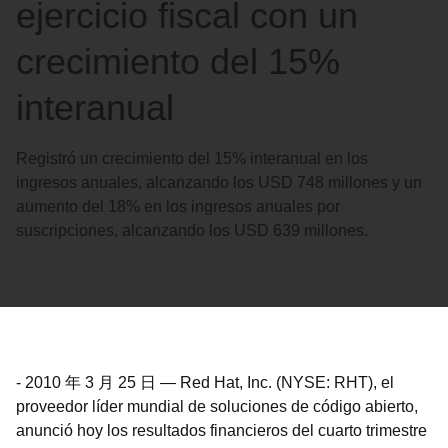
ejercicio fiscal con un
crecimiento del 15%
interanual
Registró un crecimiento del 15% interanual en los
ingresos anuales, alcanzando los USD 748 millones y un
aumento del 18% en los ingresos anuales por
suscripciones, alcanzando los USD 639 millones.
-
2010 年 3 月 25 日
—
Red Hat, Inc. (NYSE: RHT), el
proveedor líder mundial de soluciones de código abierto,
anunció hoy los resultados financieros del cuarto trimestre