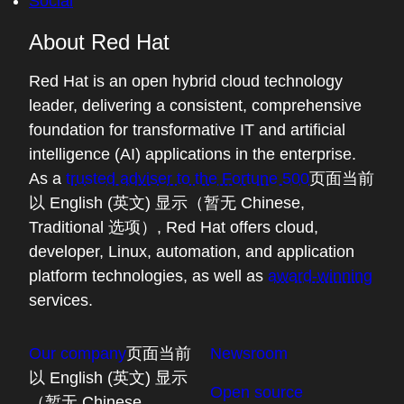
Social
About Red Hat
Red Hat is an open hybrid cloud technology
leader, delivering a consistent, comprehensive
foundation for transformative IT and artificial
intelligence (AI) applications in the enterprise.
As a
trusted adviser to the Fortune 500
页面当前
以 English (英文) 显示（暂无 Chinese,
Traditional 选项）
, Red Hat offers cloud,
developer, Linux, automation, and application
platform technologies, as well as
award-winning
services.
Our company
页面当前
Newsroom
以 English (英文) 显示
Open source
（暂无 Chinese,