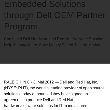
Embedded Solutions
through Dell OEM Partner
Program
Combined Dell Hardware and Red Hat Software Solutions
Help Manufacturers Save Money,Speed Time-to-Market
RALEIGH, N.C
-
8. Mai 2012
—
Dell and Red Hat, Inc.
(NYSE: RHT), the world’s leading provider of open source
solutions, today announced they have signed an
agreement to produce Dell and Red Hat
hardware/software solutions for IT manufacturers