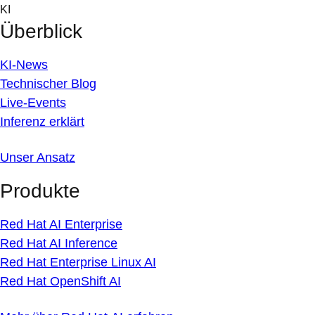
Skip
KI
to
Überblick
content
KI-News
Technischer Blog
Live-Events
Inferenz erklärt
Unser Ansatz
Produkte
Red Hat AI Enterprise
Red Hat AI Inference
Red Hat Enterprise Linux AI
Red Hat OpenShift AI