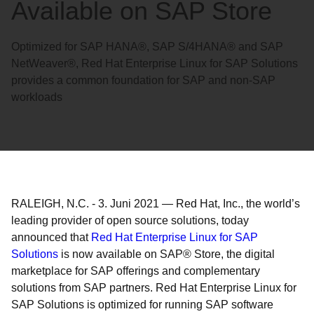
Available on SAP Store
Optimized for SAP HANA®, SAP S/4HANA® and SAP
NetWeaver®, Red Hat Enterprise Linux for SAP Solutions
provides a common foundation for SAP and non-SAP
workloads
RALEIGH, N.C.
-
3. Juni 2021
—
Red Hat, Inc., the world’s
leading provider of open source solutions, today
announced that
Red Hat Enterprise Linux for SAP
Solutions
is now available on SAP® Store, the digital
marketplace for SAP offerings and complementary
solutions from SAP partners. Red Hat Enterprise Linux for
SAP Solutions is optimized for running SAP software