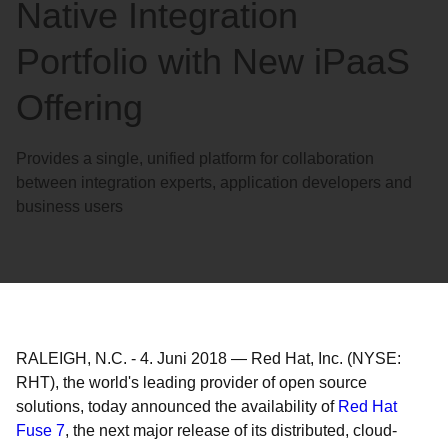
Native Integration
Portfolio with New iPaaS
Offering
Provides a single, unified platform for collaboration
between integration experts, application developers and
business users
RALEIGH, N.C.
-
4. Juni 2018
—
Red Hat, Inc. (NYSE:
RHT), the world's leading provider of open source
solutions, today announced the availability of
Red Hat
Fuse 7
, the next major release of its distributed, cloud-