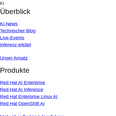
Skip
KI
to
Überblick
content
KI-News
Technischer Blog
Live-Events
Inferenz erklärt
Unser Ansatz
Produkte
Red Hat AI Enterprise
Red Hat AI Inference
Red Hat Enterprise Linux AI
Red Hat OpenShift AI