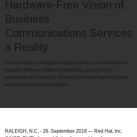
Hardware-Free Vision of
Business
Communications Services
a Reality
New company reimagines digital services for enterprises
through software-defined everything, cloud-native
workloads and DevOps, delivered on Red Hat multicloud
and Kubernetes technologies
RALEIGH, N.C.
-
26. September 2018
—
Red Hat, Inc.