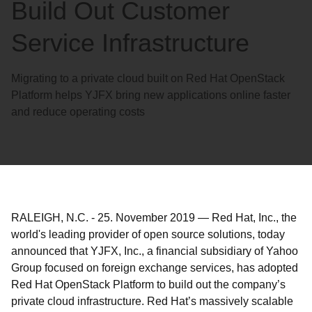
Build Out Customer
Service Infrastructure
Migrating to a private cloud built on Red Hat OpenStack
Platform helps YJFX bring new applications online faster
and reduce operating costs
RALEIGH, N.C.
-
25. November 2019
—
Red Hat, Inc., the
world's leading provider of open source solutions, today
announced that YJFX, Inc., a financial subsidiary of Yahoo
Group focused on foreign exchange services, has adopted
Red Hat OpenStack Platform to build out the company’s
private cloud infrastructure. Red Hat’s massively scalable