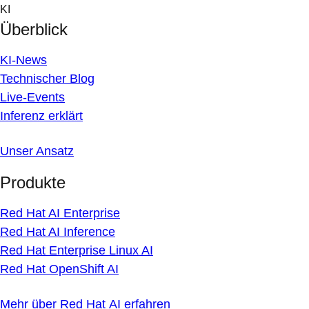
Skip
KI
to
Überblick
content
KI-News
Technischer Blog
Live-Events
Inferenz erklärt
Unser Ansatz
Produkte
Red Hat AI Enterprise
Red Hat AI Inference
Red Hat Enterprise Linux AI
Red Hat OpenShift AI
Mehr über Red Hat AI erfahren