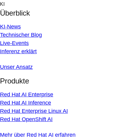
Skip
KI
to
Überblick
content
KI-News
Technischer Blog
Live-Events
Inferenz erklärt
Unser Ansatz
Produkte
Red Hat AI Enterprise
Red Hat AI Inference
Red Hat Enterprise Linux AI
Red Hat OpenShift AI
Mehr über Red Hat AI erfahren