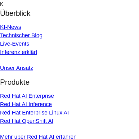
Skip
KI
to
Überblick
content
KI-News
Technischer Blog
Live-Events
Inferenz erklärt
Unser Ansatz
Produkte
Red Hat AI Enterprise
Red Hat AI Inference
Red Hat Enterprise Linux AI
Red Hat OpenShift AI
Mehr über Red Hat AI erfahren