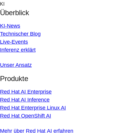
Skip
KI
to
Überblick
content
KI-News
Technischer Blog
Live-Events
Inferenz erklärt
Unser Ansatz
Produkte
Red Hat AI Enterprise
Red Hat AI Inference
Red Hat Enterprise Linux AI
Red Hat OpenShift AI
Mehr über Red Hat AI erfahren