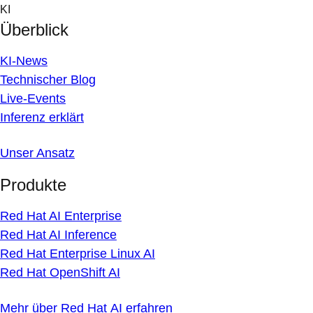
Skip
KI
to
Überblick
content
KI-News
Technischer Blog
Live-Events
Inferenz erklärt
Unser Ansatz
Produkte
Red Hat AI Enterprise
Red Hat AI Inference
Red Hat Enterprise Linux AI
Red Hat OpenShift AI
Mehr über Red Hat AI erfahren