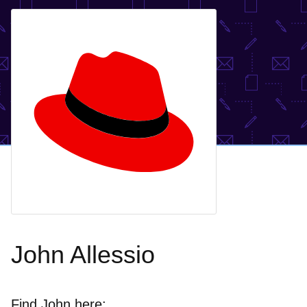
John Allessio
Find John here: