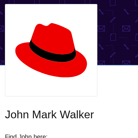
John Mark Walker
Find John here: