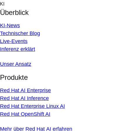
Skip
KI
to
Überblick
content
KI-News
Technischer Blog
Live-Events
Inferenz erklärt
Unser Ansatz
Produkte
Red Hat AI Enterprise
Red Hat AI Inference
Red Hat Enterprise Linux AI
Red Hat OpenShift AI
Mehr über Red Hat AI erfahren