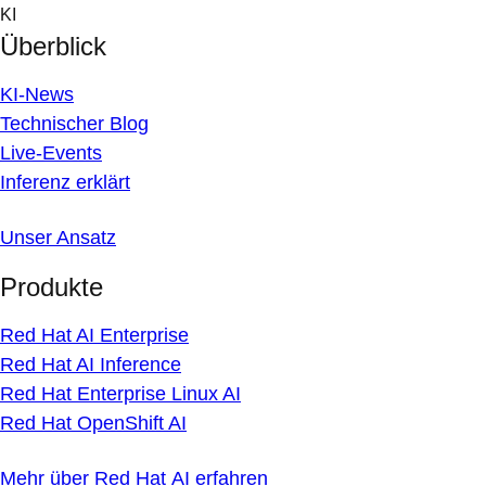
Skip
KI
to
Überblick
content
KI-News
Technischer Blog
Live-Events
Inferenz erklärt
Unser Ansatz
Produkte
Red Hat AI Enterprise
Red Hat AI Inference
Red Hat Enterprise Linux AI
Red Hat OpenShift AI
Mehr über Red Hat AI erfahren