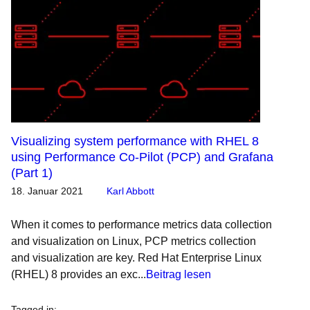
Visualizing system performance with RHEL 8
using Performance Co-Pilot (PCP) and Grafana
(Part 1)
18. Januar 2021
Karl Abbott
When it comes to performance metrics data collection
and visualization on Linux, PCP metrics collection
and visualization are key. Red Hat Enterprise Linux
(RHEL) 8 provides an exc...
Beitrag lesen
Tagged in
: