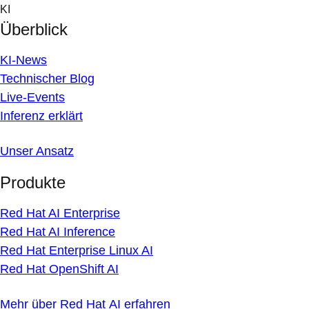
Skip
KI
to
Überblick
content
KI-News
Technischer Blog
Live-Events
Inferenz erklärt
Unser Ansatz
Produkte
Red Hat AI Enterprise
Red Hat AI Inference
Red Hat Enterprise Linux AI
Red Hat OpenShift AI
Mehr über Red Hat AI erfahren