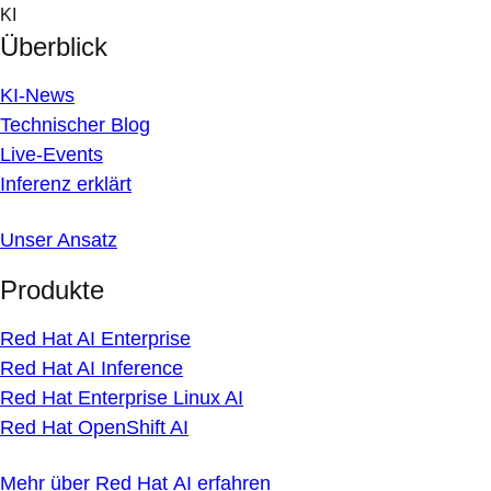
Skip
KI
to
Überblick
content
KI-News
Technischer Blog
Live-Events
Inferenz erklärt
Unser Ansatz
Produkte
Red Hat AI Enterprise
Red Hat AI Inference
Red Hat Enterprise Linux AI
Red Hat OpenShift AI
Mehr über Red Hat AI erfahren