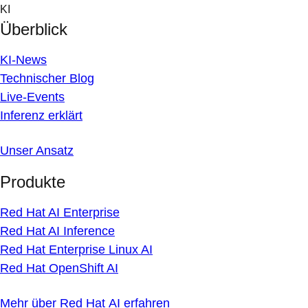
Skip
KI
to
Überblick
content
KI-News
Technischer Blog
Live-Events
Inferenz erklärt
Unser Ansatz
Produkte
Red Hat AI Enterprise
Red Hat AI Inference
Red Hat Enterprise Linux AI
Red Hat OpenShift AI
Mehr über Red Hat AI erfahren