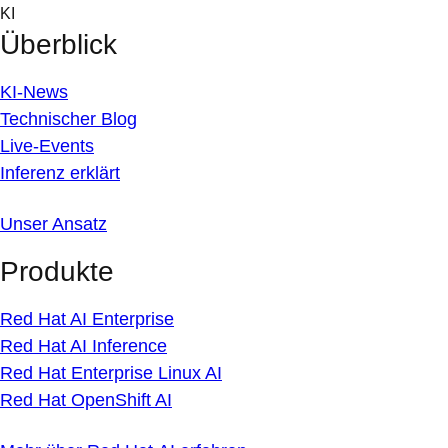
Skip
KI
to
Überblick
content
KI-News
Technischer Blog
Live-Events
Inferenz erklärt
Unser Ansatz
Produkte
Red Hat AI Enterprise
Red Hat AI Inference
Red Hat Enterprise Linux AI
Red Hat OpenShift AI