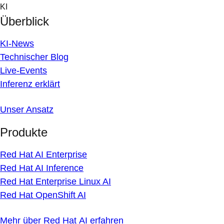
Skip
KI
to
Überblick
content
KI-News
Technischer Blog
Live-Events
Inferenz erklärt
Unser Ansatz
Produkte
Red Hat AI Enterprise
Red Hat AI Inference
Red Hat Enterprise Linux AI
Red Hat OpenShift AI
Mehr über Red Hat AI erfahren