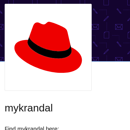
mykrandal
Find mykrandal here: