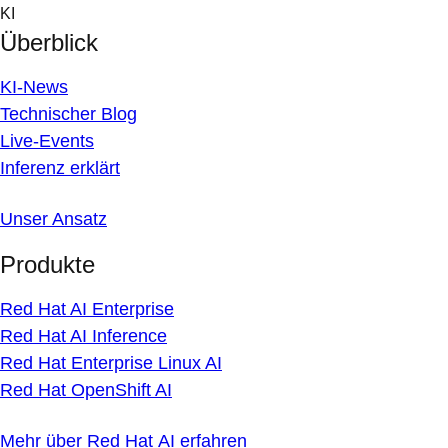
Skip
KI
to
Überblick
content
KI-News
Technischer Blog
Live-Events
Inferenz erklärt
Unser Ansatz
Produkte
Red Hat AI Enterprise
Red Hat AI Inference
Red Hat Enterprise Linux AI
Red Hat OpenShift AI
Mehr über Red Hat AI erfahren