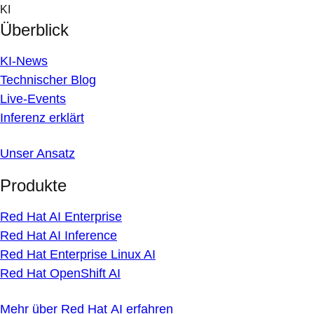
Skip
KI
to
Überblick
content
KI-News
Technischer Blog
Live-Events
Inferenz erklärt
Unser Ansatz
Produkte
Red Hat AI Enterprise
Red Hat AI Inference
Red Hat Enterprise Linux AI
Red Hat OpenShift AI
Mehr über Red Hat AI erfahren