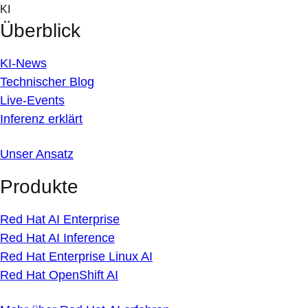
Skip
KI
to
Überblick
content
KI-News
Technischer Blog
Live-Events
Inferenz erklärt
Unser Ansatz
Produkte
Red Hat AI Enterprise
Red Hat AI Inference
Red Hat Enterprise Linux AI
Red Hat OpenShift AI