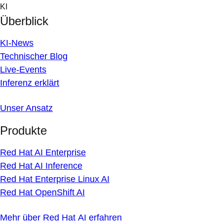
Skip
KI
to
Überblick
content
KI-News
Technischer Blog
Live-Events
Inferenz erklärt
Unser Ansatz
Produkte
Red Hat AI Enterprise
Red Hat AI Inference
Red Hat Enterprise Linux AI
Red Hat OpenShift AI
Mehr über Red Hat AI erfahren