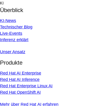
Skip
KI
to
Überblick
content
KI-News
Technischer Blog
Live-Events
Inferenz erklärt
Unser Ansatz
Produkte
Red Hat AI Enterprise
Red Hat AI Inference
Red Hat Enterprise Linux AI
Red Hat OpenShift AI
Mehr über Red Hat AI erfahren