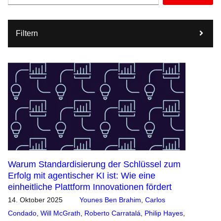
Filtern
Warum Standardisierung der Schlüssel zum
Erfolg mit agentischer KI ist: Wie eine
einheitliche Plattform Innovationen fördert
14. Oktober 2025
Younes Ben Brahim
,
Carlos
Condado
,
Will McGrath
,
Roberto Carratalá
,
Philip Hayes
,