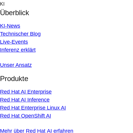
Skip
KI
to
Überblick
content
KI-News
Technischer Blog
Live-Events
Inferenz erklärt
Unser Ansatz
Produkte
Red Hat AI Enterprise
Red Hat AI Inference
Red Hat Enterprise Linux AI
Red Hat OpenShift AI
Mehr über Red Hat AI erfahren