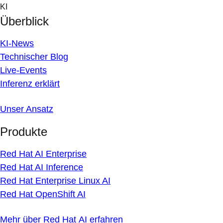
Skip
KI
to
Überblick
content
KI-News
Technischer Blog
Live-Events
Inferenz erklärt
Unser Ansatz
Produkte
Red Hat AI Enterprise
Red Hat AI Inference
Red Hat Enterprise Linux AI
Red Hat OpenShift AI
Mehr über Red Hat AI erfahren