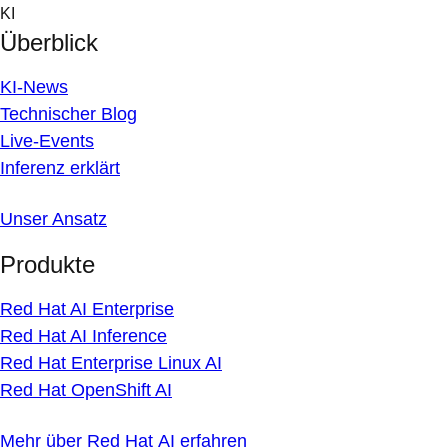
Skip
KI
to
Überblick
content
KI-News
Technischer Blog
Live-Events
Inferenz erklärt
Unser Ansatz
Produkte
Red Hat AI Enterprise
Red Hat AI Inference
Red Hat Enterprise Linux AI
Red Hat OpenShift AI
Mehr über Red Hat AI erfahren