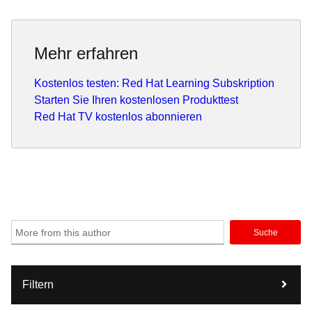
We work across the Red Hat product portfolio on a
multitude of product configurations and use cases for large
Mehr erfahren
scale hybrid cloud environments—including edge-enabled
solutions and products, next-generation 5G networks,
Kostenlos testen: Red Hat Learning Subskription
software-defined vehicles and more.
Starten Sie Ihren kostenlosen Produkttest
Red Hat TV kostenlos abonnieren
Suche
Filtern