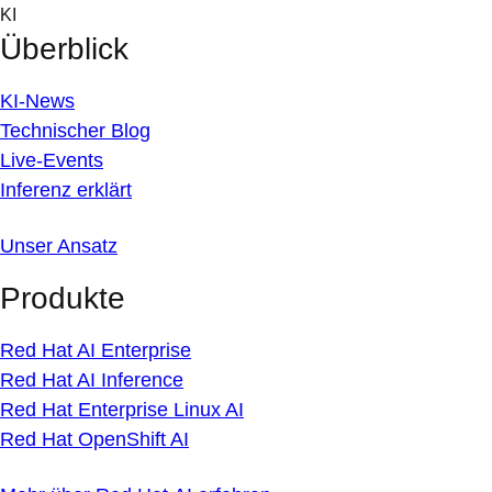
Skip
KI
to
Überblick
content
KI-News
Technischer Blog
Live-Events
Inferenz erklärt
Unser Ansatz
Produkte
Red Hat AI Enterprise
Red Hat AI Inference
Red Hat Enterprise Linux AI
Red Hat OpenShift AI