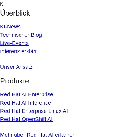
Skip
KI
to
Überblick
content
KI-News
Technischer Blog
Live-Events
Inferenz erklärt
Unser Ansatz
Produkte
Red Hat AI Enterprise
Red Hat AI Inference
Red Hat Enterprise Linux AI
Red Hat OpenShift AI
Mehr über Red Hat AI erfahren