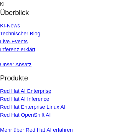
Skip
KI
to
Überblick
content
KI-News
Technischer Blog
Live-Events
Inferenz erklärt
Unser Ansatz
Produkte
Red Hat AI Enterprise
Red Hat AI Inference
Red Hat Enterprise Linux AI
Red Hat OpenShift AI
Mehr über Red Hat AI erfahren