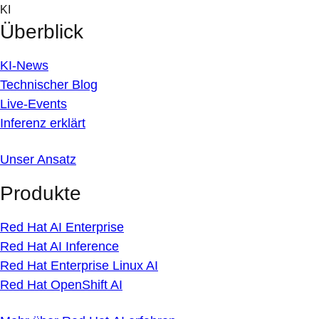
Skip
KI
to
Überblick
content
KI-News
Technischer Blog
Live-Events
Inferenz erklärt
Unser Ansatz
Produkte
Red Hat AI Enterprise
Red Hat AI Inference
Red Hat Enterprise Linux AI
Red Hat OpenShift AI