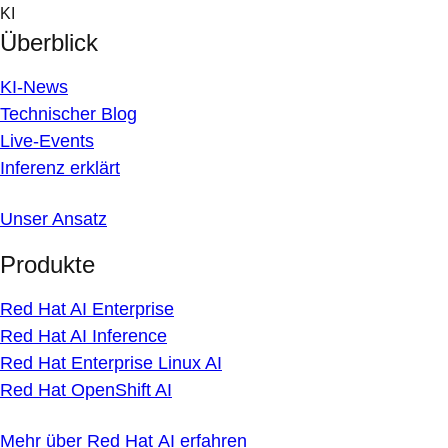
Skip
KI
to
Überblick
content
KI-News
Technischer Blog
Live-Events
Inferenz erklärt
Unser Ansatz
Produkte
Red Hat AI Enterprise
Red Hat AI Inference
Red Hat Enterprise Linux AI
Red Hat OpenShift AI
Mehr über Red Hat AI erfahren