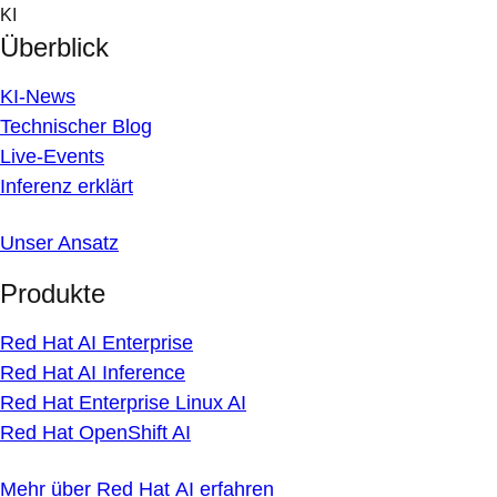
Skip
KI
to
Überblick
content
KI-News
Technischer Blog
Live-Events
Inferenz erklärt
Unser Ansatz
Produkte
Red Hat AI Enterprise
Red Hat AI Inference
Red Hat Enterprise Linux AI
Red Hat OpenShift AI
Mehr über Red Hat AI erfahren