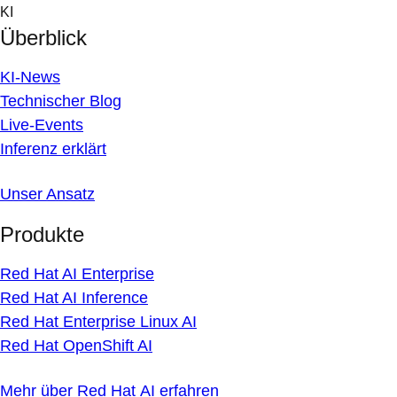
Skip
KI
to
Überblick
content
KI-News
Technischer Blog
Live-Events
Inferenz erklärt
Unser Ansatz
Produkte
Red Hat AI Enterprise
Red Hat AI Inference
Red Hat Enterprise Linux AI
Red Hat OpenShift AI
Mehr über Red Hat AI erfahren