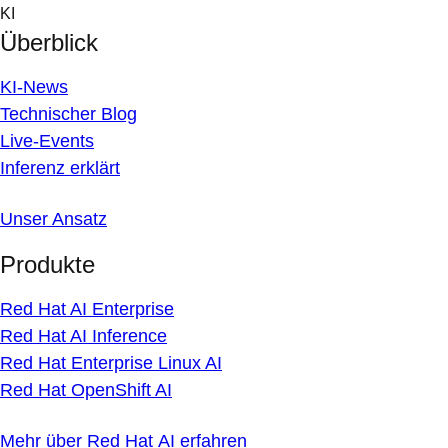
Skip
KI
to
Überblick
content
KI-News
Technischer Blog
Live-Events
Inferenz erklärt
Unser Ansatz
Produkte
Red Hat AI Enterprise
Red Hat AI Inference
Red Hat Enterprise Linux AI
Red Hat OpenShift AI
Mehr über Red Hat AI erfahren