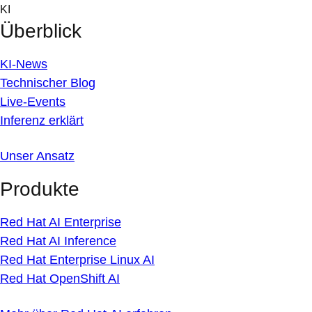
Skip
KI
to
Überblick
content
KI-News
Technischer Blog
Live-Events
Inferenz erklärt
Unser Ansatz
Produkte
Red Hat AI Enterprise
Red Hat AI Inference
Red Hat Enterprise Linux AI
Red Hat OpenShift AI