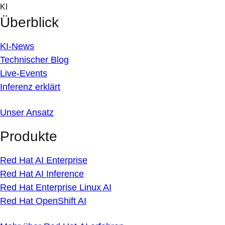
Skip
KI
to
Überblick
content
KI-News
Technischer Blog
Live-Events
Inferenz erklärt
Unser Ansatz
Produkte
Red Hat AI Enterprise
Red Hat AI Inference
Red Hat Enterprise Linux AI
Red Hat OpenShift AI