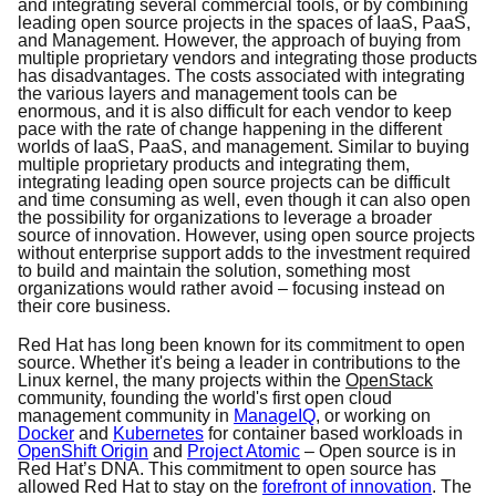
and integrating several commercial tools, or by combining
leading open source projects in the spaces of IaaS, PaaS,
and Management. However, the approach of buying from
multiple proprietary vendors and integrating those products
has disadvantages. The costs associated with integrating
the various layers and management tools can be
enormous, and it is also difficult for each vendor to keep
pace with the rate of change happening in the different
worlds of IaaS, PaaS, and management. Similar to buying
multiple proprietary products and integrating them,
integrating leading open source projects can be difficult
and time consuming as well, even though it can also open
the possibility for organizations to leverage a broader
source of innovation. However, using open source projects
without enterprise support adds to the investment required
to build and maintain the solution, something most
organizations would rather avoid – focusing instead on
their core business.
Red Hat has long been known for its commitment to open
source. Whether it's being a leader in contributions to the
Linux kernel, the many projects within the
OpenStack
community, founding the world's first open cloud
management community in
ManageIQ
, or working on
Docker
and
Kubernetes
for container based workloads in
OpenShift Origin
and
Project Atomic
– Open source is in
Red Hat’s DNA. This commitment to open source has
allowed Red Hat to stay on the
forefront of innovation
. The