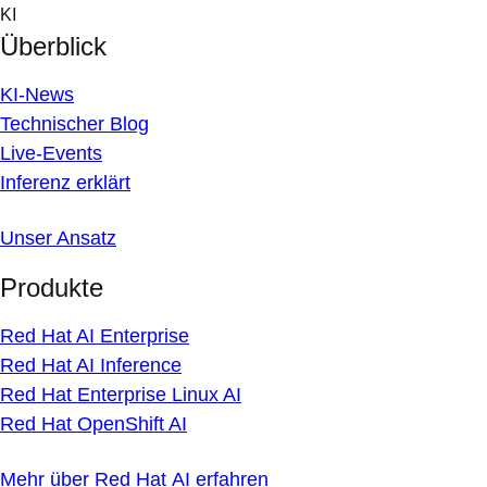
Skip
KI
to
Überblick
content
KI-News
Technischer Blog
Live-Events
Inferenz erklärt
Unser Ansatz
Produkte
Red Hat AI Enterprise
Red Hat AI Inference
Red Hat Enterprise Linux AI
Red Hat OpenShift AI
Mehr über Red Hat AI erfahren