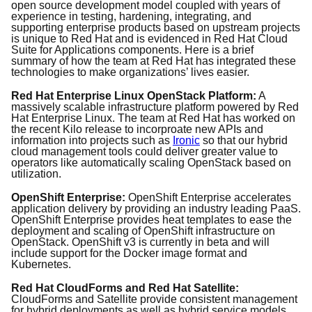
open source development model coupled with years of
experience in testing, hardening, integrating, and
supporting enterprise products based on upstream projects
is unique to Red Hat and is evidenced in Red Hat Cloud
Suite for Applications components. Here is a brief
summary of how the team at Red Hat has integrated these
technologies to make organizations’ lives easier.
Red Hat Enterprise Linux OpenStack Platform:
A
massively scalable infrastructure platform powered by Red
Hat Enterprise Linux. The team at Red Hat has worked on
the recent Kilo release to incorproate new APIs and
information into projects such as
Ironic
so that our hybrid
cloud management tools could deliver greater value to
operators like automatically scaling OpenStack based on
utilization.
OpenShift Enterprise:
OpenShift Enterprise accelerates
application delivery by providing an industry leading PaaS.
OpenShift Enterprise provides heat templates to ease the
deployment and scaling of OpenShift infrastructure on
OpenStack. OpenShift v3 is currently in beta and will
include support for the Docker image format and
Kubernetes.
Red Hat CloudForms and Red Hat Satellite:
CloudForms and Satellite provide consistent management
for hybrid deployments as well as hybrid service models