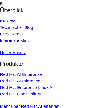
Skip
KI
to
Überblick
content
KI-News
Technischer Blog
Live-Events
Inferenz erklärt
Unser Ansatz
Produkte
Red Hat AI Enterprise
Red Hat AI Inference
Red Hat Enterprise Linux AI
Red Hat OpenShift AI
Mehr über Red Hat AI erfahren