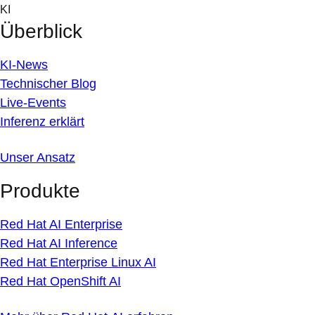
Skip
KI
to
Überblick
content
KI-News
Technischer Blog
Live-Events
Inferenz erklärt
Unser Ansatz
Produkte
Red Hat AI Enterprise
Red Hat AI Inference
Red Hat Enterprise Linux AI
Red Hat OpenShift AI