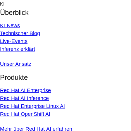
Skip
KI
to
Überblick
content
KI-News
Technischer Blog
Live-Events
Inferenz erklärt
Unser Ansatz
Produkte
Red Hat AI Enterprise
Red Hat AI Inference
Red Hat Enterprise Linux AI
Red Hat OpenShift AI
Mehr über Red Hat AI erfahren