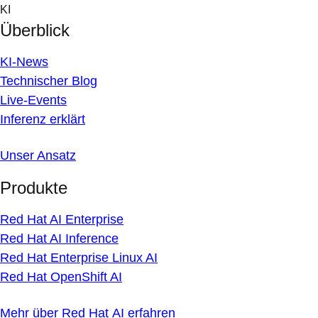
Skip
KI
to
Überblick
content
KI-News
Technischer Blog
Live-Events
Inferenz erklärt
Unser Ansatz
Produkte
Red Hat AI Enterprise
Red Hat AI Inference
Red Hat Enterprise Linux AI
Red Hat OpenShift AI
Mehr über Red Hat AI erfahren